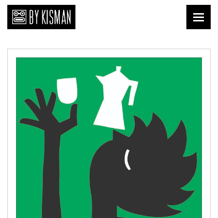
Print
Kopi Kisman
Liefde van nu
Affiches
Prenten
Publicaties
Briefkaarten
Download
Keramiek
Tegels
Textiel
Shirts
Tafelgoed