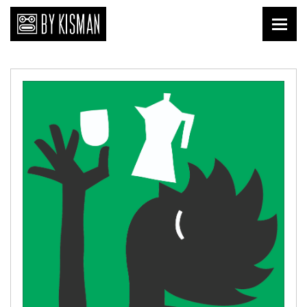
Print
Kopi Kisman
Liefde van nu
Affiches
Prenten
Publicaties
Briefkaarten
Download
Keramiek
Tegels
Textiel
Shirts
Tafelgoed