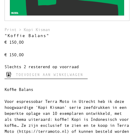
Theedoeken
Wandkleden
Uitverkocht
Print
>
Kopi Kisman
"Koffie Balans"
€
150,00
€
150,00
Slechts 2 resterend op voorraad
TOEVOEGEN AAN WINKELWAGEN
Koffie Balans
Voor espressobar Terra Moto in Utrecht heb ik deze
hoogwaardige ‘Kopi Kisman’ serie zeefdrukken in een
beperkte oplage van 10 exemplaren ontwikkeld, met
als thema uiteraard: koffie! Kopi is Indonesisch voor
koffie… Ze zijn exclusief te zien en te koop in Terra
Moto (
https://terramoto.nl
) of kunnen besteld worden