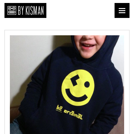
Print
Kopi Kisman
Liefde van nu
Affiches
Prenten
Publicaties
Briefkaarten
Download
Keramiek
Tegels
Textiel
Shirts
Tafelgoed