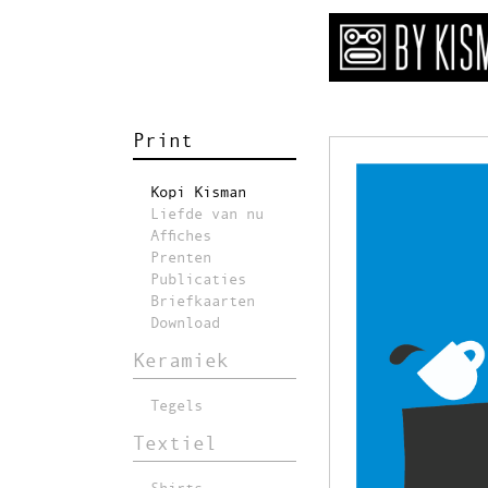
Print
Kopi Kisman
Liefde van nu
Affiches
Prenten
Publicaties
Briefkaarten
Download
Keramiek
Tegels
Textiel