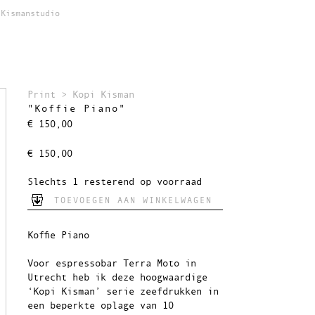
Kismanstudio
Print
>
Kopi Kisman
"Koffie Piano"
€
150,00
€
150,00
Slechts 1 resterend op voorraad
TOEVOEGEN AAN WINKELWAGEN
Koffie Piano
Voor espressobar Terra Moto in
Utrecht heb ik deze hoogwaardige
‘Kopi Kisman’ serie zeefdrukken in
een beperkte oplage van 10