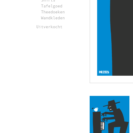
Shirts
Tafelgoed
Theedoeken
Wandkleden
Uitverkocht