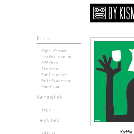
Print
Kopi Kisman
Liefde van nu
Affiches
Prenten
Publicaties
Briefkaarten
Download
Keramiek
Tegels
Textiel
Koffie
Shirts