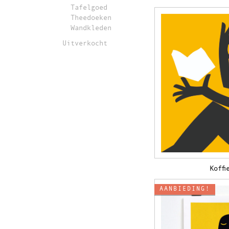
Tafelgoed
Theedoeken
Wandkleden
Uitverkocht
Koffi
AANBIEDING!