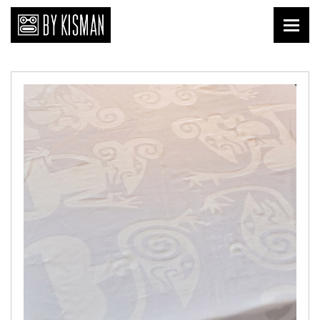
Print
Kopi Kisman
Liefde van nu
Affiches
Prenten
Publicaties
Briefkaarten
Download
Keramiek
Tegels
Textiel
Shirts
Tafelgoed