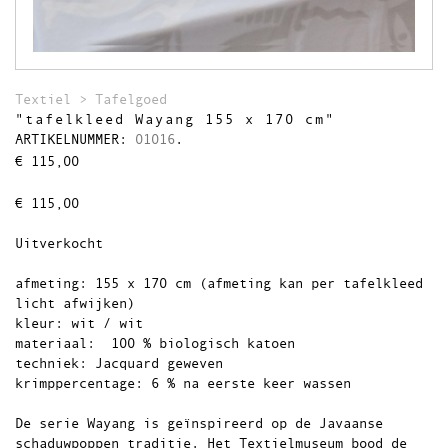
Theedoeken
Wandkleden
Uitverkocht
Textiel
>
Tafelgoed
"tafelkleed Wayang 155 x 170 cm"
ARTIKELNUMMER:
01016
.
€
115,00
€
115,00
Uitverkocht
afmeting: 155 x 170 cm (afmeting kan per tafelkleed
licht afwijken)
kleur: wit / wit
materiaal: 100 % biologisch katoen
techniek: Jacquard geweven
krimppercentage: 6 % na eerste keer wassen
De serie Wayang is geïnspireerd op de Javaanse
schaduwpoppen traditie. Het Textielmuseum bood de