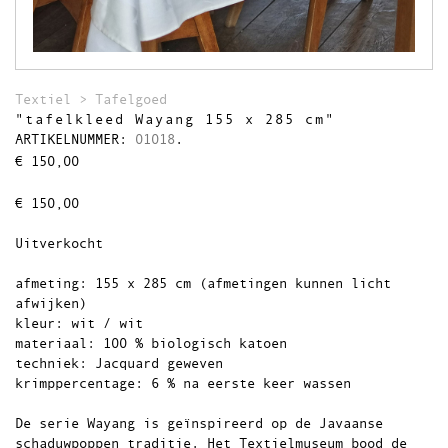
Theedoeken
Wandkleden
Uitverkocht
Textiel
>
Tafelgoed
"tafelkleed Wayang 155 x 285 cm"
ARTIKELNUMMER:
01018
.
€
150,00
€
150,00
Uitverkocht
afmeting: 155 x 285 cm (afmetingen kunnen licht
afwijken)
kleur: wit / wit
materiaal: 100 % biologisch katoen
techniek: Jacquard geweven
krimppercentage: 6 % na eerste keer wassen
De serie Wayang is geïnspireerd op de Javaanse
schaduwpoppen traditie. Het Textielmuseum bood de