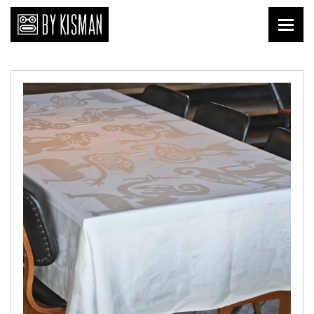
Print
Kopi Kisman
Liefde van nu
Affiches
Prenten
Publicaties
Briefkaarten
Download
Keramiek
Tegels
Textiel
Shirts
Tafelgoed