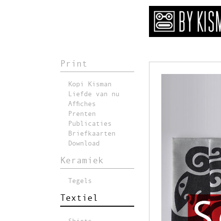
Print
Kopi Kisman
Liefde van nu
Affiches
Prenten
Publicaties
Briefkaarten
Download
Keramiek
Tegels
Textiel