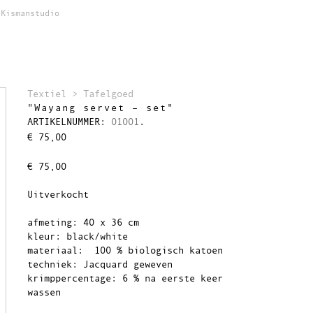
Kismanstudio
Textiel
>
Tafelgoed
"Wayang servet – set"
ARTIKELNUMMER:
01001
.
€
75,00
€
75,00
Uitverkocht
afmeting: 40 x 36 cm
kleur: black/white
materiaal: 100 % biologisch katoen
techniek: Jacquard geweven
krimppercentage: 6 % na eerste keer
wassen