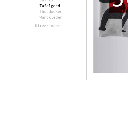
Shirts
Tafelgoed
Theedoeken
Wandkleden
Uitverkocht