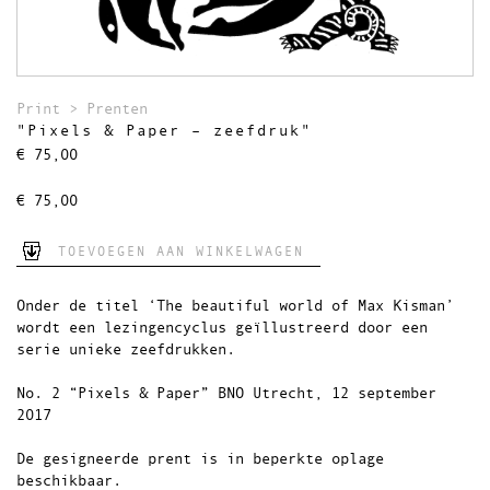
Theedoeken
Wandkleden
Uitverkocht
Print
>
Prenten
"Pixels & Paper – zeefdruk"
€
75,00
€
75,00
TOEVOEGEN AAN WINKELWAGEN
Onder de titel ‘The beautiful world of Max Kisman’
wordt een lezingencyclus geïllustreerd door een
serie unieke zeefdrukken.
No. 2 “Pixels & Paper” BNO Utrecht, 12 september
2017
De gesigneerde prent is in beperkte oplage
beschikbaar.