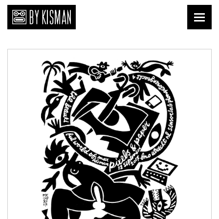
Print
Kopi Kisman
Liefde van nu
Affiches
Prenten
Publicaties
Briefkaarten
Download
Keramiek
Tegels
Textiel
Shirts
Tafelgoed