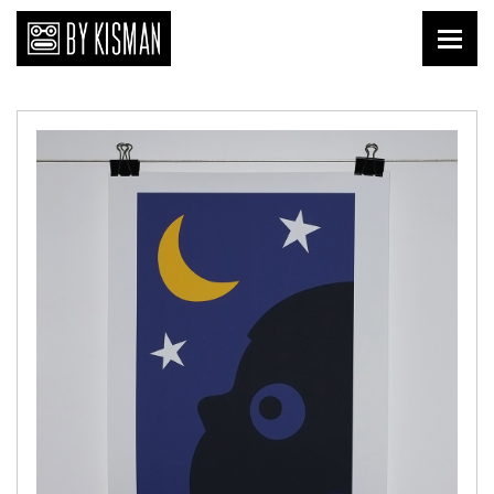
Print
Kopi Kisman
Liefde van nu
Affiches
Prenten
Publicaties
Briefkaarten
Download
Keramiek
Tegels
Textiel
Shirts
Tafelgoed