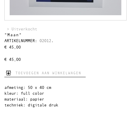
Theedoeken
Wandkleden
Uitverkocht
>
Uitverkocht
"Maan"
ARTIKELNUMMER:
02012
.
€
45,00
€
45,00
TOEVOEGEN AAN WINKELWAGEN
afmeting: 50 x 40 cm
kleur: full color
materiaal: papier
techniek: digitale druk