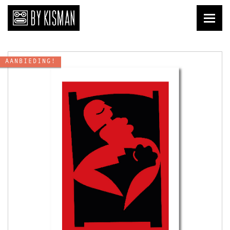
Print
AANBIEDING!
Kopi Kisman
Liefde van nu
Affiches
Prenten
Publicaties
Briefkaarten
Download
Keramiek
Tegels
Textiel
Shirts
Tafelgoed