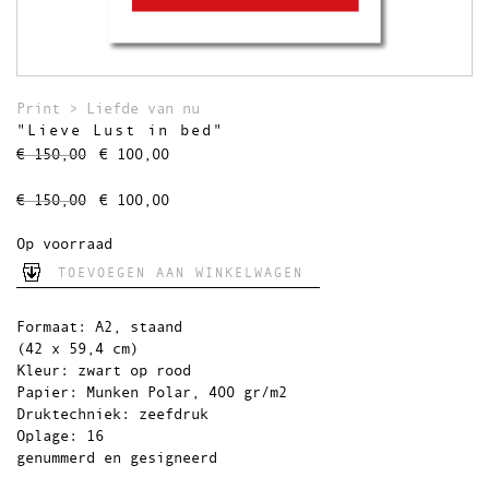
Theedoeken
Wandkleden
Uitverkocht
Print
>
Liefde van nu
"Lieve Lust in bed"
Oorspronkelijke
Huidige
€
150,00
€
100,00
prijs
prijs
was:
is:
Oorspronkelijke
Huidige
€
150,00
€
100,00
€ 150,00.
€ 100,00.
prijs
prijs
was:
is:
Op voorraad
€ 150,00.
€ 100,00.
TOEVOEGEN AAN WINKELWAGEN
Formaat: A2, staand
(42 x 59,4 cm)
Kleur: zwart op rood
Papier: Munken Polar, 400 gr/m2
Druktechniek: zeefdruk
Oplage: 16
genummerd en gesigneerd