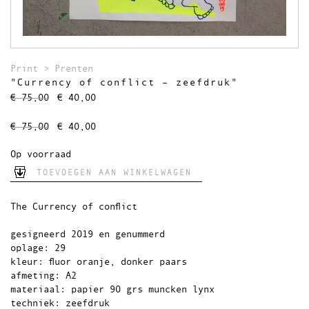
Theedoeken
Wandkleden
Uitverkocht
Print
>
Prenten
"Currency of conflict – zeefdruk"
Oorspronkelijke
Huidige
€
75,00
€
40,00
prijs
prijs
was:
is:
Oorspronkelijke
Huidige
€
75,00
€
40,00
€ 75,00.
€ 40,00.
prijs
prijs
was:
is:
Op voorraad
€ 75,00.
€ 40,00.
TOEVOEGEN AAN WINKELWAGEN
The Currency of conflict
gesigneerd 2019 en genummerd
oplage: 29
kleur: fluor oranje, donker paars
afmeting: A2
materiaal: papier 90 grs muncken lynx
techniek: zeefdruk