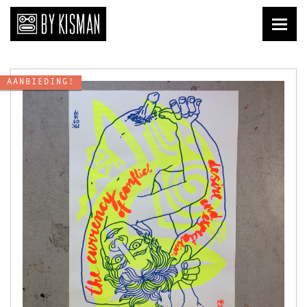
Print
AANBIEDING!
Kopi Kisman
Liefde van nu
Affiches
Prenten
Publicaties
Briefkaarten
Download
Keramiek
Tegels
Textiel
Shirts
Tafelgoed