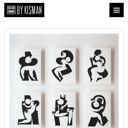
Print
Kopi Kisman
Liefde van nu
Affiches
Prenten
Publicaties
Briefkaarten
Download
Keramiek
Tegels
Textiel
Shirts
Tafelgoed