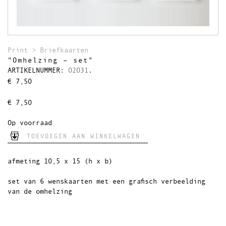
Theedoeken
Wandkleden
Uitverkocht
Print
>
Briefkaarten
"Omhelzing – set"
ARTIKELNUMMER:
02031
.
€
7,50
€
7,50
Op voorraad
TOEVOEGEN AAN WINKELWAGEN
afmeting 10,5 x 15 (h x b)
set van 6 wenskaarten met een grafisch verbeelding
van de omhelzing