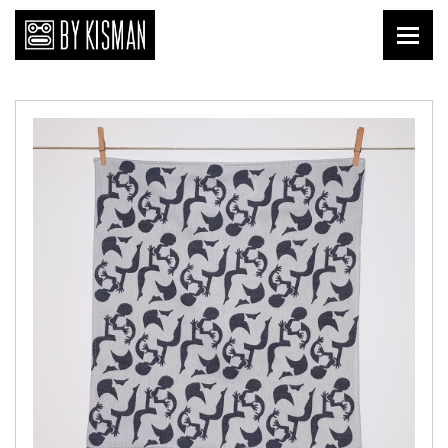
Print
Kopi Kisman
Liefde van nu
Affiches
Prenten
Publicaties
Briefkaarten
Download
Keramiek
Tegels
Textiel
Shirts
Tafelgoed