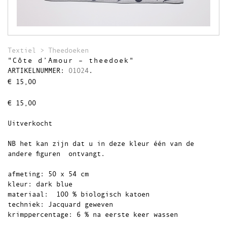
Theedoeken
Wandkleden
Uitverkocht
Textiel
>
Theedoeken
"Côte d’Amour – theedoek"
ARTIKELNUMMER:
01024
.
€
15,00
€
15,00
Uitverkocht
NB het kan zijn dat u in deze kleur één van de
andere figuren ontvangt.
afmeting: 50 x 54 cm
kleur: dark blue
materiaal: 100 % biologisch katoen
techniek: Jacquard geweven
krimppercentage: 6 % na eerste keer wassen