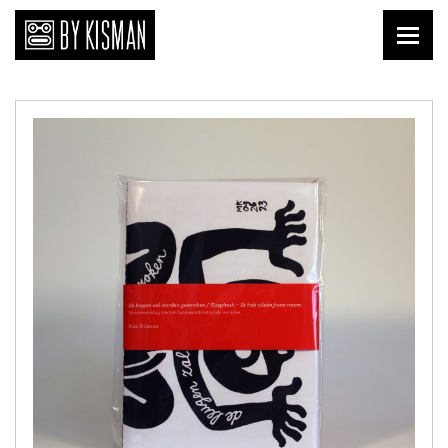
Print
Kopi Kisman
Liefde van nu
Affiches
Prenten
Publicaties
Briefkaarten
Download
Keramiek
Tegels
Textiel
Shirts
Tafelgoed